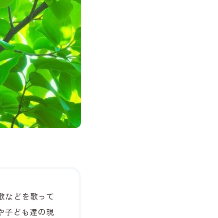
歌などを歌って
や子ども達の現